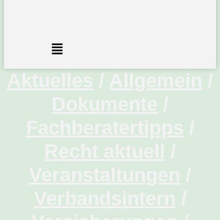
Menü
Aktuelles
/
Allgemein
/
Dokumente
/
Fachberatertipps
/
Recht aktuell
/
Veranstaltungen
/
Verbandsintern
/