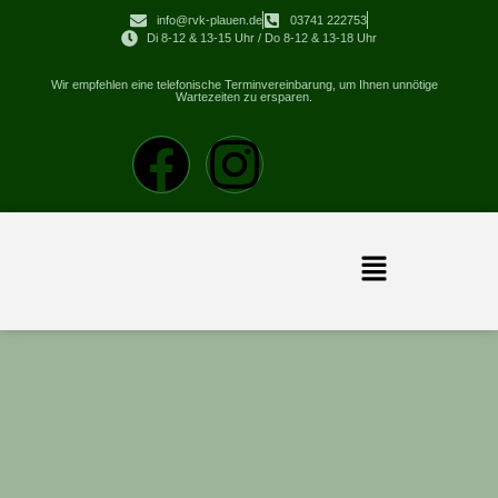
info@rvk-plauen.de
03741 222753
Di 8-12 & 13-15 Uhr / Do 8-12 & 13-18 Uhr
Wir empfehlen eine telefonische Terminvereinbarung, um Ihnen unnötige
Wartezeiten zu ersparen.