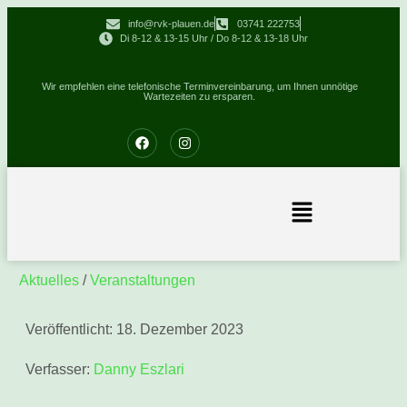
info@rvk-plauen.de
03741 222753
Di 8-12 & 13-15 Uhr / Do 8-12 & 13-18 Uhr
Wir empfehlen eine telefonische Terminvereinbarung, um Ihnen unnötige
Wartezeiten zu ersparen.
Aktuelles
/
Veranstaltungen
Veröffentlicht:
18. Dezember 2023
Verfasser:
Danny Eszlari