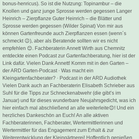
bonus-henricus). So ist die Nutzung: Topinambur – die
Knollen und ganz junge Sprosse werden gegessen Langer
Heinrich – Zierpflanze Guter Heinrich – die Blätter und
Sprosse werden gegessen (Wilder Spinat) Von mir aus
können Gartenfreunde auch Zierpflanzen essen (wenn´s
schmeckt 😉), aber als Beratende sollten wir es nicht
empfehlen 😊. Fachberaterin Annett Wirth aus Chemnitz
entdeckte einen Podcast zur Gartenfachberatung, hier ist der
Link dafür. Vielen Dank Annett! Komm mit in den Garten –
der ARD Garten-Podcast · Was macht ein
Kleingartenfachberater? · Podcast in der ARD Audiothek
Vielen Dank auch an Fachberaterin Elisabeth Schrieber aus
Suhl für die Tipps zur Schneckenabwehr (die gibt’s im
Januar) und für dieses wunderbare Neujahrsgedicht, was ich
hier einfach mal abschließend an alle weiterleite😊! Und ein
herzliches Dankeschön an Euch! An alle aktiven
Fachberaterinnen, Fachberater, Wertermittlerinnen und
Wertermittler für das Engagement zum Erhalt & zur
Weiterentwicklung der Kleingärtnerei! Hoffentlich genießen