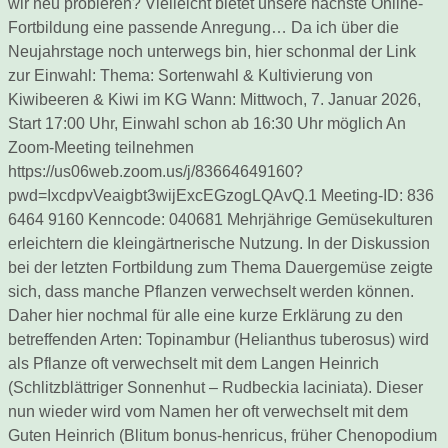
wir neu probieren? Vielleicht bietet unsere nächste Online-
Fortbildung eine passende Anregung… Da ich über die
Neujahrstage noch unterwegs bin, hier schonmal der Link
zur Einwahl: Thema: Sortenwahl & Kultivierung von
Kiwibeeren & Kiwi im KG Wann: Mittwoch, 7. Januar 2026,
Start 17:00 Uhr, Einwahl schon ab 16:30 Uhr möglich An
Zoom-Meeting teilnehmen
https://us06web.zoom.us/j/83664649160?
pwd=IxcdpvVeaigbt3wijExcEGzogLQAvQ.1 Meeting-ID: 836
6464 9160 Kenncode: 040681 Mehrjährige Gemüsekulturen
erleichtern die kleingärtnerische Nutzung. In der Diskussion
bei der letzten Fortbildung zum Thema Dauergemüse zeigte
sich, dass manche Pflanzen verwechselt werden können.
Daher hier nochmal für alle eine kurze Erklärung zu den
betreffenden Arten: Topinambur (Helianthus tuberosus) wird
als Pflanze oft verwechselt mit dem Langen Heinrich
(Schlitzblättriger Sonnenhut – Rudbeckia laciniata). Dieser
nun wieder wird vom Namen her oft verwechselt mit dem
Guten Heinrich (Blitum bonus-henricus, früher Chenopodium