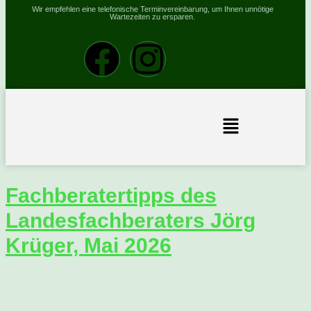
Wir empfehlen eine telefonische Terminvereinbarung, um Ihnen unnötige
Wartezeiten zu ersparen.
Fachberatertipps des
Landesfachberaters Jörg
Krüger, Mai 2026