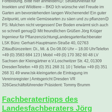
Fortbildung. Bitte hier anmelden😊: Strukturvielfalt für
Insekten und Wildtiere – BKD Ich wünsche viel Freude im
Garten am bevorstehenden langen Wochenende! Ein guter
Zeitpunkt, um viele Gemüsearten zu säen und zu pflanzen😊
PS: Mulchen nicht vergessen! Der Boden erwärmt sich auch
so schnell genug😉 Mit freundlichen Grüßen Jörg Krüger
Ingenieur für PflanzenzüchtungLandesgartenfachberater
LSK Büro: Gerhart-Hauptmann-Straße 40, 02763
ZittauBürozeiten: Di., Mi. & Do 08.00 Uhr – 18.00 UhrTelefon
+49 (0) 3583 684 123 | Mobil +49 (0) 170 382 60 48 LV
Sachsen der Kleingärtner e.V.Loschwitzer Str. 42, 01309
DresdenTelefon +49 (0) 351 268 31 10 | Telefax +49 (0) 351
268 31 49 www.lsk-kleingarten.de Eintragung im
Vereinsregister | Amtsgericht Dresden VR
326Geschäftsführender Präsident: Tommy Brumm
Fachberatertipps des
Landesfachberaters Jörg