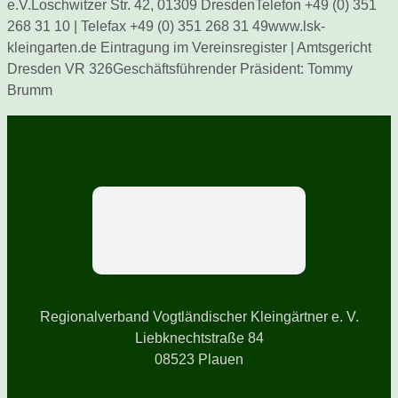
e.V.Loschwitzer Str. 42, 01309 DresdenTelefon +49 (0) 351
268 31 10 | Telefax +49 (0) 351 268 31 49www.lsk-
kleingarten.de Eintragung im Vereinsregister | Amtsgericht
Dresden VR 326Geschäftsführender Präsident: Tommy
Brumm
Regionalverband Vogtländischer Kleingärtner e. V.
Liebknechtstraße 84
08523 Plauen