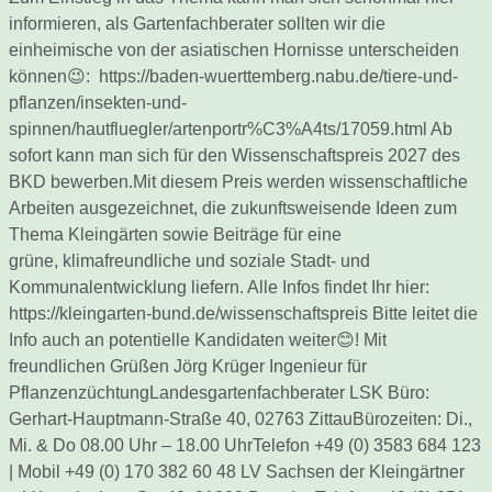
informieren, als Gartenfachberater sollten wir die
einheimische von der asiatischen Hornisse unterscheiden
können😉: https://baden-wuerttemberg.nabu.de/tiere-und-
pflanzen/insekten-und-
spinnen/hautfluegler/artenportr%C3%A4ts/17059.html Ab
sofort kann man sich für den Wissenschaftspreis 2027 des
BKD bewerben.Mit diesem Preis werden wissenschaftliche
Arbeiten ausgezeichnet, die zukunftsweisende Ideen zum
Thema Kleingärten sowie Beiträge für eine
grüne, klimafreundliche und soziale Stadt- und
Kommunalentwicklung liefern. Alle Infos findet Ihr hier:
https://kleingarten-bund.de/wissenschaftspreis Bitte leitet die
Info auch an potentielle Kandidaten weiter😊! Mit
freundlichen Grüßen Jörg Krüger Ingenieur für
PflanzenzüchtungLandesgartenfachberater LSK Büro:
Gerhart-Hauptmann-Straße 40, 02763 ZittauBürozeiten: Di.,
Mi. & Do 08.00 Uhr – 18.00 UhrTelefon +49 (0) 3583 684 123
| Mobil +49 (0) 170 382 60 48 LV Sachsen der Kleingärtner