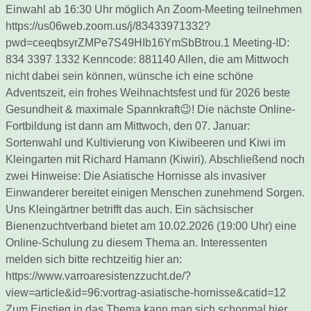
Einwahl ab 16:30 Uhr möglich An Zoom-Meeting teilnehmen
https://us06web.zoom.us/j/83433971332?
pwd=ceeqbsyrZMPe7S49HIb16YmSbBtrou.1 Meeting-ID:
834 3397 1332 Kenncode: 881140 Allen, die am Mittwoch
nicht dabei sein können, wünsche ich eine schöne
Adventszeit, ein frohes Weihnachtsfest und für 2026 beste
Gesundheit & maximale Spannkraft😉! Die nächste Online-
Fortbildung ist dann am Mittwoch, den 07. Januar:
Sortenwahl und Kultivierung von Kiwibeeren und Kiwi im
Kleingarten mit Richard Hamann (Kiwiri). Abschließend noch
zwei Hinweise: Die Asiatische Hornisse als invasiver
Einwanderer bereitet einigen Menschen zunehmend Sorgen.
Uns Kleingärtner betrifft das auch. Ein sächsischer
Bienenzuchtverband bietet am 10.02.2026 (19:00 Uhr) eine
Online-Schulung zu diesem Thema an. Interessenten
melden sich bitte rechtzeitig hier an:
https://www.varroaresistenzzucht.de/?
view=article&id=96:vortrag-asiatische-hornisse&catid=12
Zum Einstieg in das Thema kann man sich schonmal hier