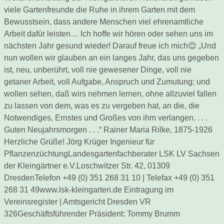
viele Gartenfreunde die Ruhe in ihrem Garten mit dem
Bewusstsein, dass andere Menschen viel ehrenamtliche
Arbeit dafür leisten… Ich hoffe wir hören oder sehen uns im
nächsten Jahr gesund wieder! Darauf freue ich mich😊 „Und
nun wollen wir glauben an ein langes Jahr, das uns gegeben
ist, neu, unberührt, voll nie gewesener Dinge, voll nie
getaner Arbeit, voll Aufgabe, Anspruch und Zumutung; und
wollen sehen, daß wirs nehmen lernen, ohne allzuviel fallen
zu lassen von dem, was es zu vergeben hat, an die, die
Notwendiges, Ernstes und Großes von ihm verlangen. . . .
Guten Neujahrsmorgen . . .“ Rainer Maria Rilke, 1875-1926
Herzliche Grüße! Jörg Krüger Ingenieur für
PflanzenzüchtungLandesgartenfachberater LSK LV Sachsen
der Kleingärtner e.V.Loschwitzer Str. 42, 01309
DresdenTelefon +49 (0) 351 268 31 10 | Telefax +49 (0) 351
268 31 49www.lsk-kleingarten.de Eintragung im
Vereinsregister | Amtsgericht Dresden VR
326Geschäftsführender Präsident: Tommy Brumm